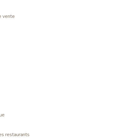
e vente
que
es restaurants