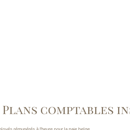
/ Plans comptables i
loyés rémunérés à l'heure pour la paie belge