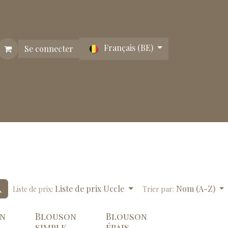
Français (BE)
Se connecter
Liste de prix Uccle
Nom (A-Z)
Liste de prix:
Trier par:
n
Blouson
Blouson
simple
épais,