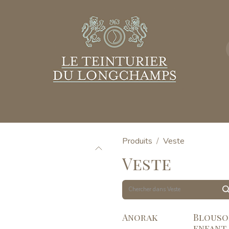
ngagements
Contact
Produits
Veste
Veste
Anorak
Blouso
enfant