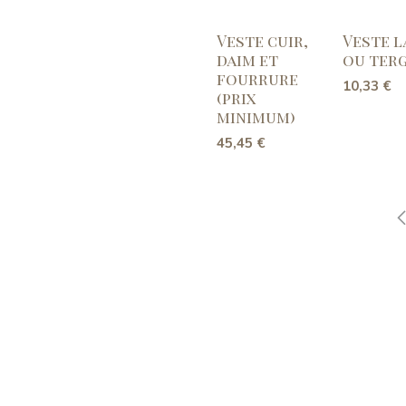
Veste cuir,
Veste l
daim et
ou ter
fourrure
10,33
€
(prix
minimum)
45,45
€