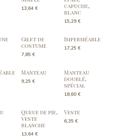
capuche,
13,64
€
blanc
15,29
€
une
Gilet de
Imperméable
costume
17,25
€
7,85
€
éable
Manteau
Manteau
doublé,
9,25
€
spécial
18,60
€
au
Queue de pie,
Veste
veste
6,35
€
blanche
13,64
€