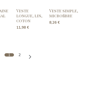
aine
Veste
Veste simple,
gal
longue, lin,
microfibre
coton
8,26
€
11,98
€
1
2