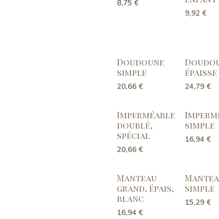
8,75
€
9,92
€
Doudoune
Doudo
simple
épaisse
20,66
€
24,79
€
Imperméable
Imperm
doublé,
simple
spécial
16,94
€
20,66
€
Manteau
Mante
grand, épais,
simple
blanc
15,29
€
16,94
€